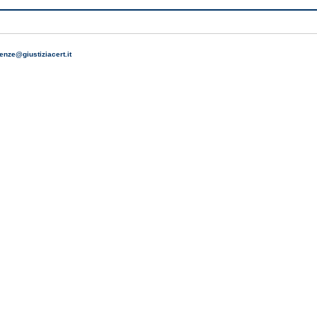
)
enze@giustiziacert.it